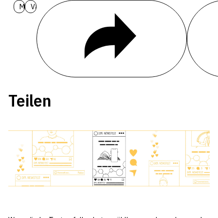
Materialien
Varianten
Teilen
Hintergr
Teilen