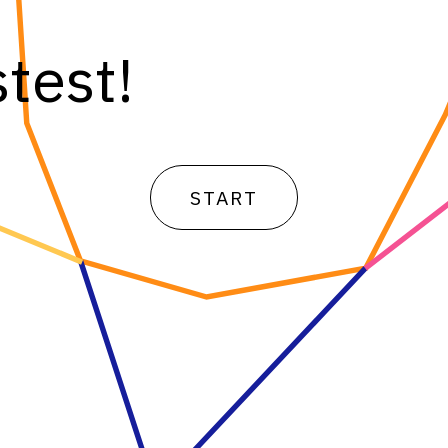
test!
START